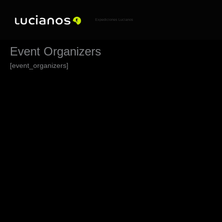
Ir
al
contenido
Expediciones Lucianos
Event Organizers
[event_organizers]