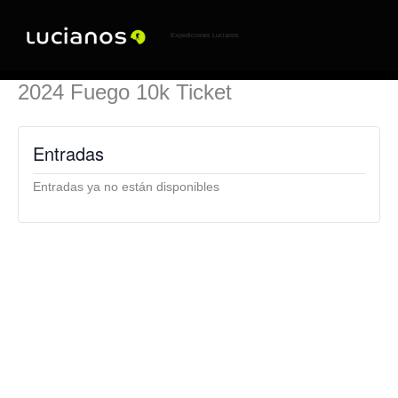
Ir
al
contenido
Expediciones Lucianos
2024 Fuego 10k Ticket
Entradas
Entradas ya no están disponibles