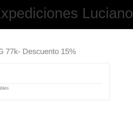
xpediciones Lucian
TG 77k- Descuento 15%
ibles