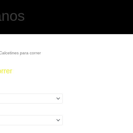
anos
Calcetines para correr
rrer