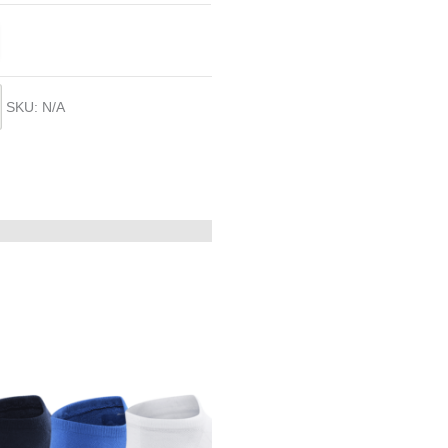
SKU:
N/A