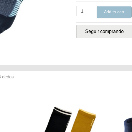
Add to cart
Seguir comprando
rmation
5 dedos