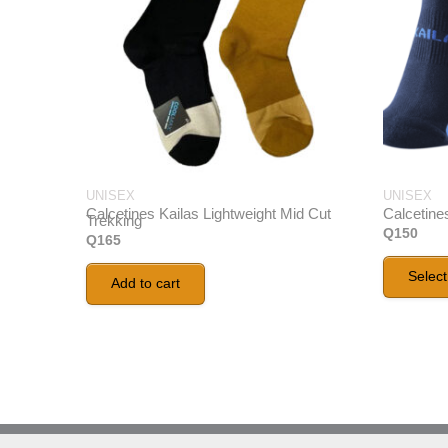
UNISEX
UNISEX
Calcetines Kailas Lightweight Mid Cut
Calcetines
Trekking
Q
150
Q
165
Select
Add to cart