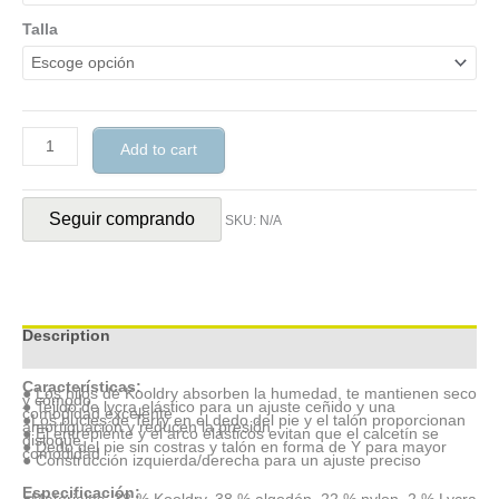
Talla
Add to cart
Seguir comprando
SKU:
N/A
Description
Additional information
Características:
● Los hilos de Kooldry absorben la humedad, te mantienen seco
y cómodo
● Tejido de lycra elástico para un ajuste ceñido y una
comodidad excelente
●Los bucles de Terry en el dedo del pie y el talón proporcionan
amortiguación y reducen la presión
● El entrepiente y el arco elásticos evitan que el calcetín se
disloque
● Dedo del pie sin costras y talón en forma de Y para mayor
comodidad
● Construcción izquierda/derecha para un ajuste preciso
Especificación: