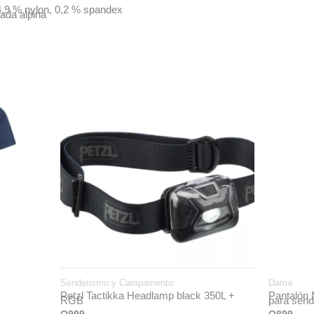
 4,9 % nylon, 0,2 % spandex
ada alpina
Senderismo y Campamento
Dama
Petzl Tactikka Headlamp black 350L +
Pantalón 
RGB
para sen