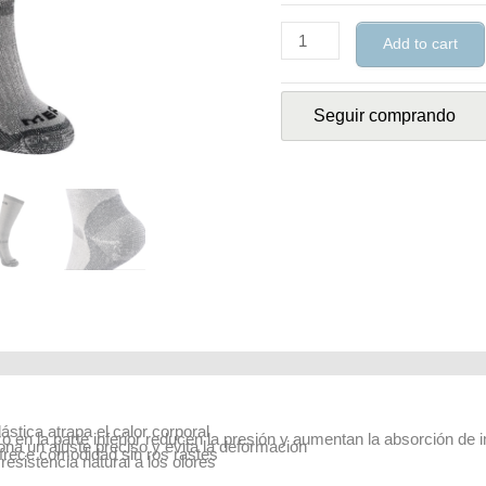
Add to cart
Seguir comprando
rmation
ástica atrapa el calor corporal
o en la parte inferior reducen la presión y aumentan la absorción de i
iona un ajuste preciso y evita la deformación
rece comodidad sin ros rastes
 resistencia natural a los olores