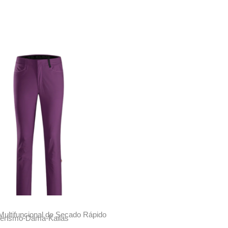
Multifuncional de Secado Rápido
derismo-Dama-Kailas