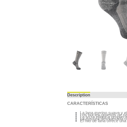
Description
Additional info
CARACTERÍSTICAS
La lana merino suave y el
Los bucles gruesos de riz
La lycra elástica proporc
La costura deshuesada of
El hilo de lana ofrece una