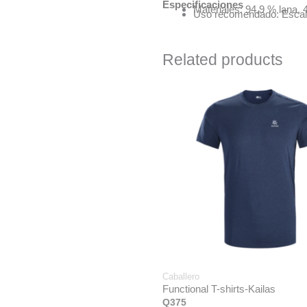
Especificaciones
Materiales: 94,9 % lana,
Uso recomendado: Escal
Related products
Caballero
Functional T-shirts-Kailas
Q
375