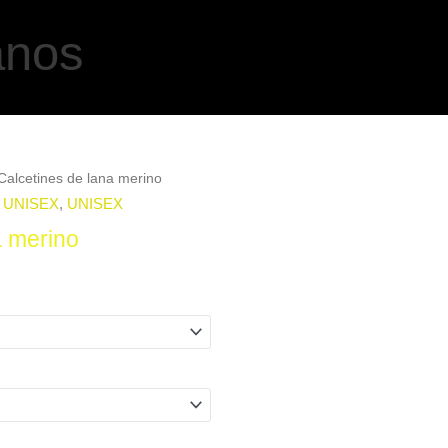
anos
Calcetines de lana merino
,
UNISEX
,
UNISEX
a merino