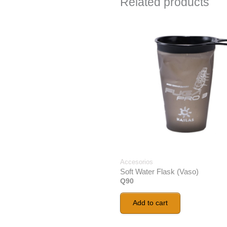
Related products
Accesorios
Soft Water Flask (Vaso)
Q
90
Add to cart