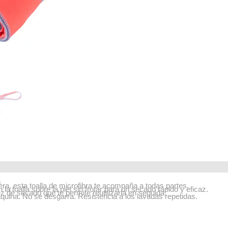
m
ra, esta toalla de microfibra te acompaña a todas partes.
la toalla sobre la piel sin frotar para un secado rápido y eficaz.
z de secado que te permite reutilizarla en seguida.
uina. No se desgarra. Resistencia a los lavadas repetidas.