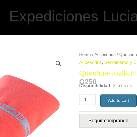
Expediciones Luci
Quechua-
Home
/
Accesorios
/ Quechua-
Toalla
microfibra
quantity
Accesorios
,
Senderismo y 
Quechua-Toalla mi
Q
250
Disponibilidad:
3 in stock
Add to cart
Seguir comprando