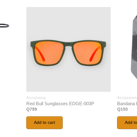
Accesorios
Accesorios
Red Bull Sunglasses EDGE-003P
Bandana 
Q
799
Q
150
Add to cart
Add to