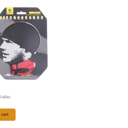
Kailas
 cart