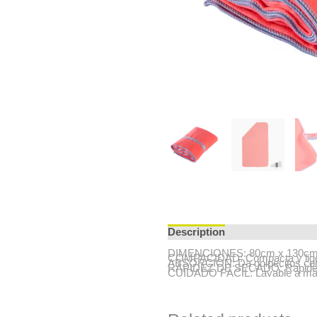
Description
DIMENCIONES: 80cm x 130c
COMPACIDAD:
Compacta y lige
ABSORCIÓN:
Da golpecitos con 
RAPIDEZ DE SECADO:
Rapide
CUIDADO FÁCIL:
Lavable a máq