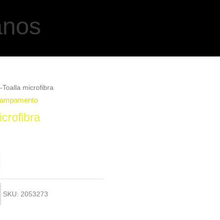
anos
Toalla microfibra
Campamento
crofibra
SKU:
2053273