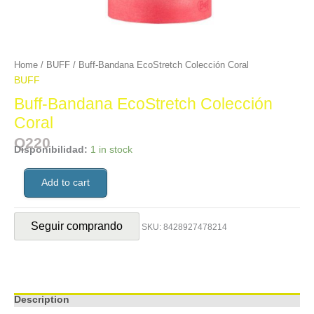
Home
/
BUFF
/ Buff-Bandana EcoStretch Colección Coral
BUFF
Buff-Bandana EcoStretch Colección
Coral
Q
220
Disponibilidad:
1 in stock
Add to cart
Seguir comprando
SKU:
8428927478214
Description