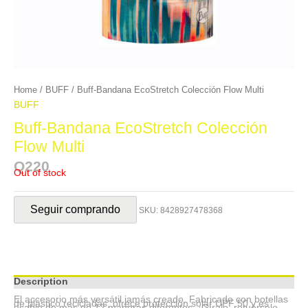
Home
/
BUFF
/ Buff-Bandana EcoStretch Colección Flow Multi
BUFF
Buff-Bandana EcoStretch Colección
Flow Multi
Q
220
Out of stock
Seguir comprando
SKU:
8428927478368
Description
El accesorio más versátil jamás creado. Fabricado con botellas
de plástico recicladas, ofrece protección solar UPF 50 y es
usable de más de 12 maneras diferentes. ¡Gíralo, retuércelo,