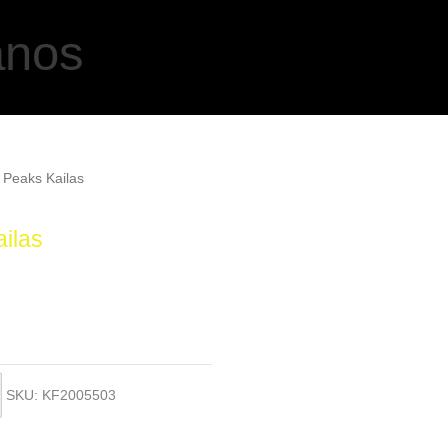
anos
 Peaks Kailas
ilas
SKU:
KF2005503