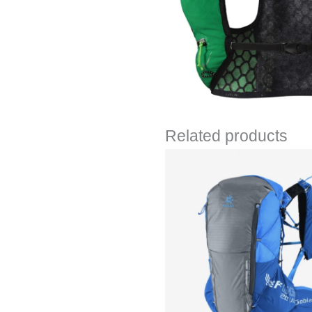
Related products