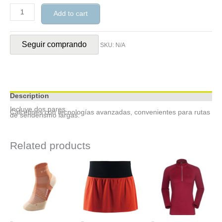
Add to cart
Seguir comprando
SKU:
N/A
Description
Incluye dos pares
Calcetines con tecnologías avanzadas, convenientes para rutas
de senderismo largas.
Related products