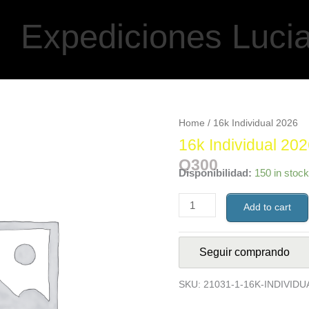
Expediciones Luci
16k
Home
/ 16k Individual 2026
Individual
2026
quantity
16k Individual 20
Q
300
Disponibilidad:
150 in stock
Add to cart
Seguir comprando
SKU:
21031-1-16K-INDIVIDU