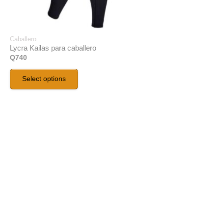
Caballero
Lycra Kailas para caballero
Q
740
Select options