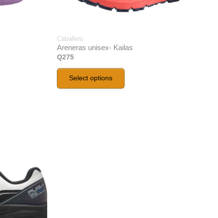
Caballero
Areneras unisex- Kailas
Q
275
Select options