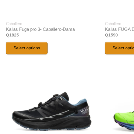
Caballero
Caballero
Kailas Fuga pro 3- Caballero-Dama
Kailas FUGA E
Q
1825
Q
1590
Select options
Select opti