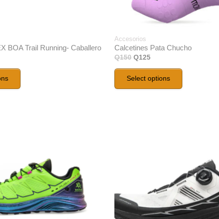
Accesorios
X BOA Trail Running- Caballero
Calcetines Pata Chucho
Q
150
Q
125
ons
Select options